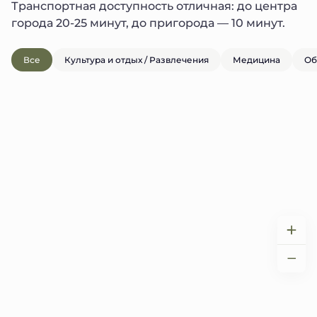
Транспортная доступность отличная: до центра
города 20-25 минут, до пригорода — 10 минут.
Все
Культура и отдых / Развлечения
Медицина
Об