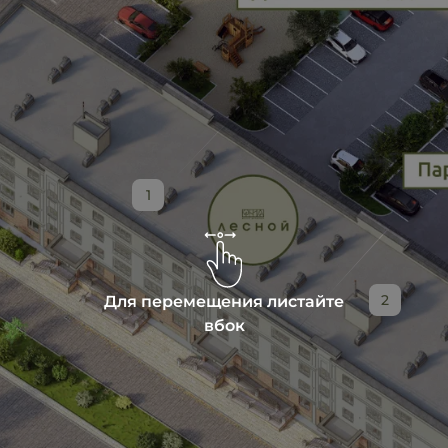
1
Для перемещения листайте
2
вбок