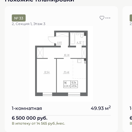
№ 33
2, Секция 1, Этаж 3
2
2
1-комнатная
49.93 м
6 500 000
руб.
В ипотеку от 14 565 руб./мес.
В