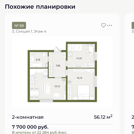
Похожие планировки
№ 59
3, Секция 1, Этаж 4
3
2
2-комнатная
56.12 м
7 700 000
руб.
В ипотеку от 22 284 руб./мес.
В