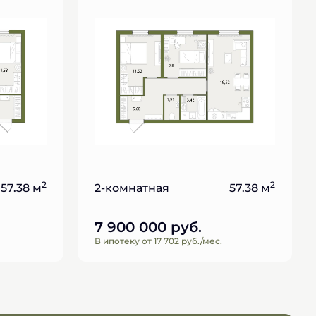
2
2
57.38 м
2-комнатная
57.38 м
7 900 000
руб.
В ипотеку от 17 702 руб./мес.