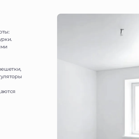
оты:
урки.
ыми
решетки,
гуляторы
даются